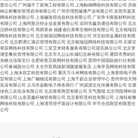
责任公司
广州漏不了装饰工程有限公司
上海帕御网络科技有限公司
济南
纳云鲜餐饮管理咨询有限公司
广州市理想健康产业有限公司
东莞市嘉昊
网络科技有限公司
上海骊珠得信息科技有限公司
广东帝卡斯新材料科技
有限公司
上海阿斯沃特企业发展有限公司
深圳市鑫浩通信有限公司
北京
洁婷科技有限公司
周易算命
福建省白美希生物科技有限公司
北京铭瑞冠
网络科技有限公司
北京铭瑞冠网络科技有限公司
河北创优金属科技有限
公司
北京辉洒汇酒店管理有限公司
北京铭瑞冠网络科技有限公司
石家庄
宥辰网络科技有限公司
三亚艾米财务服务有限公司迎宾路分公司
北京誉
满堂餐饮管理有限公司
北京市九公山长城纪念林有限公司
莆田市秀屿区
东峤点琻珠宝行
合肥裕客互联网科技有限公司
昆明中国国际旅行社有限
公司春城路分公司
太仓市双凤镇新湖陇捷服装店
上海学迅网络科技有限
公司
上海沐容芷科技有限公司
重庆万斗米网络有限公司
上海拿啡电子商
贸有限公司
上海广楠物流有限公司
上海千蔚企业管理中心
贵州华信天翔
实业有限公司
义乌市焱毅电子商务商行
广州源源文化传播有限公司
甘肃
绿色三农实业有限公司
北京致宥商贸有限公司
天气预报
北京羽阳博科技
有限公司
山东昊鑫轩钢管有限公司
北京新怀意科技有限公司
上海钰彬黎
网络科技有限公司
上海潼羽澄平面设计有限公司
毕节合优商贸有限责任
公司