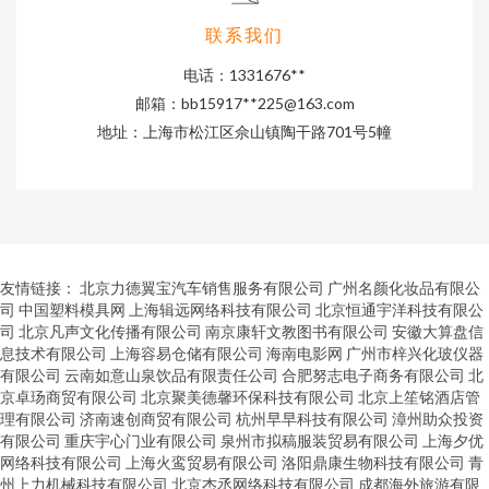
联系我们
电话：1331676**
邮箱：bb15917**
225@163.com
地址：上海市松江区佘山镇陶干路701号5幢
友情链接：
北京力德翼宝汽车销售服务有限公司
广州名颜化妆品有限公
司
中国塑料模具网
上海辑远网络科技有限公司
北京恒通宇洋科技有限公
司
北京凡声文化传播有限公司
南京康轩文教图书有限公司
安徽大算盘信
息技术有限公司
上海容易仓储有限公司
海南电影网
广州市梓兴化玻仪器
有限公司
云南如意山泉饮品有限责任公司
合肥努志电子商务有限公司
北
京卓玚商贸有限公司
北京聚美德馨环保科技有限公司
北京上笙铭酒店管
理有限公司
济南速创商贸有限公司
杭州早早科技有限公司
漳州助众投资
有限公司
重庆宇心门业有限公司
泉州市拟稿服装贸易有限公司
上海夕优
网络科技有限公司
上海火鸾贸易有限公司
洛阳鼎康生物科技有限公司
青
州上力机械科技有限公司
北京杰丞网络科技有限公司
成都海外旅游有限